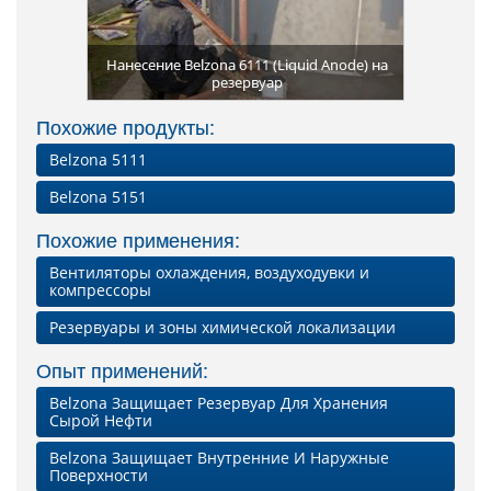
ервуара с
Дополнит
Нанесение
Для доп
Покрыти
 обеспечит
Нанесение Belzona 6111 (Liquid Anode) на
металлич
С покрыти
5111 (C
Емкост
верхни
обес
Пр
d Anode)
рвуара
резервуар
резервуар
металли
поврежд
э
Похожие продукты:
Belzona 5111
Belzona 5151
Похожие применения:
Вентиляторы охлаждения, воздуходувки и
компрессоры
Резервуары и зоны химической локализации
Опыт применений:
Belzona Защищает Резервуар Для Хранения
Сырой Нефти
Belzona Защищает Внутренние И Наружные
Поверхности