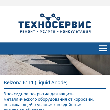
O компании Belzona
Продукция
Belzona 6111 (Liquid Anode)
Применение
Отрасли промышленности
Эпоксидное покрытие для защиты
Navig
металлического оборудования от коррозии,
Обратная связь
возникающей в условиях воздействия
окружающей среды.