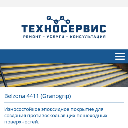
O компании Belzona
Продукция
Belzona 4411 (Granogrip)
Применение
Отрасли промышленности
Износостойкое эпоксидное покрытие для
Navig
создания противоскользящих пешеходных
Обратная связь
поверхностей.